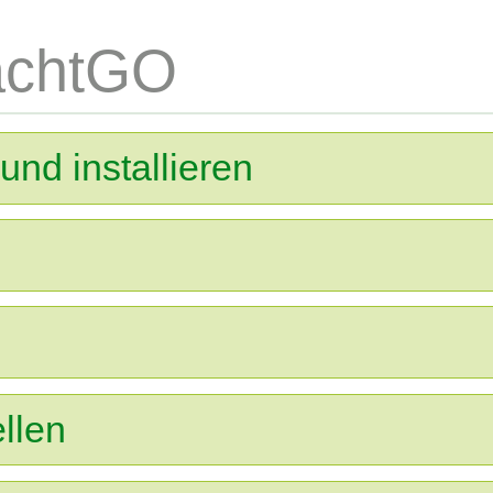
rachtGO
nd installieren
ellen