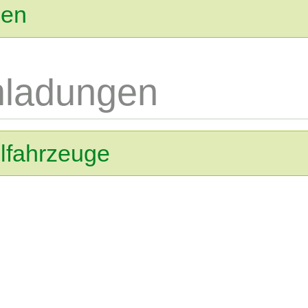
ßen
mladungen
lfahrzeuge